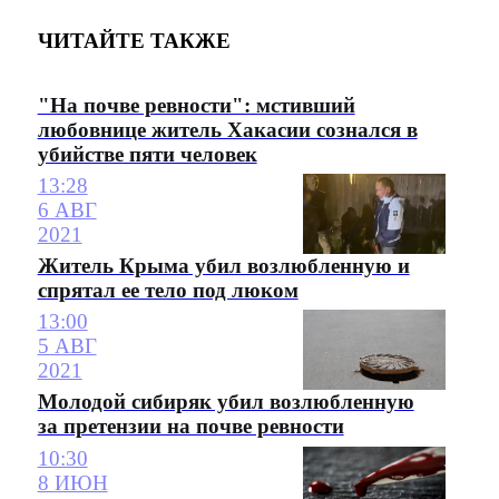
ЧИТАЙТЕ ТАКЖЕ
"На почве ревности": мстивший
любовнице житель Хакасии сознался в
убийстве пяти человек
13:28
6 АВГ
2021
Житель Крыма убил возлюбленную и
спрятал ее тело под люком
13:00
5 АВГ
2021
Молодой сибиряк убил возлюбленную
за претензии на почве ревности
10:30
8 ИЮН