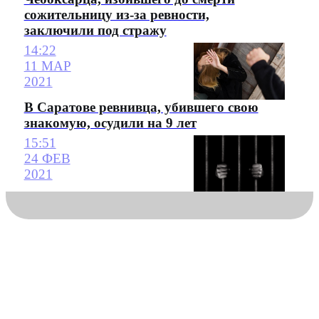
сожительницу из-за ревности,
заключили под стражу
14:22
11 МАР
2021
В Саратове ревнивца, убившего свою
знакомую, осудили на 9 лет
15:51
24 ФЕВ
2021