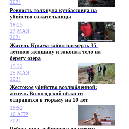
2021
Ревность толкнула кузбассовца на
убийство сожительницы
18:25
27 МАЯ
2021
Житель Крыма забил насмерть 35-
летнюю женщину и закопал тело на
берегу озера
15:22
25 МАЯ
2021
Жестокое убийство возлюбленной:
житель Вологодской области
отправится в тюрьму на 10 лет
15:52
16 АПР
2021
Чебоксарца, избившего до смерти