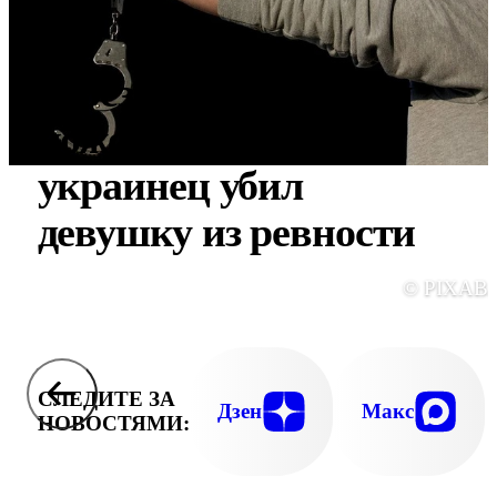
Зарезал консервным
ножом: в Крыму
украинец убил
девушку из ревности
© PIXAB
СЛЕДИТЕ ЗА
Дзен
Макс
НОВОСТЯМИ: