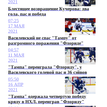
2021
Блестящее возвращение Кучерова: два
гола, пас и победа
07:25
17 МАЯ
2021
Василевский не спас "Тампу" от
разгромного поражения "Флориде"
04:57
11 МАЯ
2021
"Тампа" переиграла "Флориду", у
Василевского голевой пас и 36 сэйвов
05:50
16 АПР
2021
"Тампа" одержала четвертую победу
кряду в НХЛ, переиграв "Флориду"