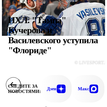
НХЛ. "Тампа"
Кучерова и
Василевского уступила
"Флориде"
© LIVESPORT.
СЛЕДИТЕ ЗА
Дзен
Макс
НОВОСТЯМИ: