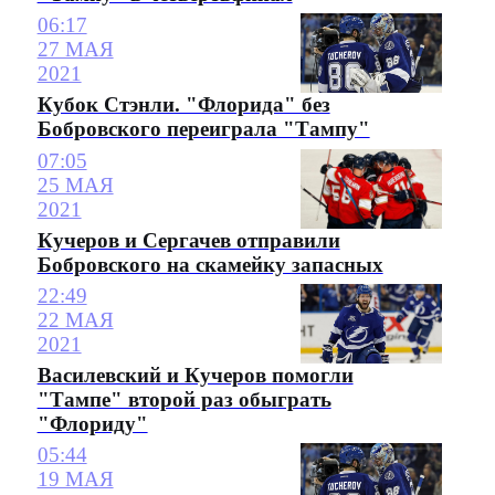
06:17
27 МАЯ
2021
Кубок Стэнли. "Флорида" без
Бобровского переиграла "Тампу"
07:05
25 МАЯ
2021
Кучеров и Сергачев отправили
Бобровского на скамейку запасных
22:49
22 МАЯ
2021
Василевский и Кучеров помогли
"Тампе" второй раз обыграть
"Флориду"
05:44
19 МАЯ