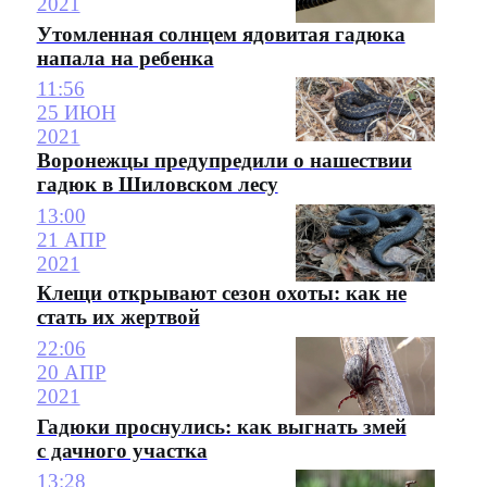
2021
Утомленная солнцем ядовитая гадюка
напала на ребенка
11:56
25 ИЮН
2021
Воронежцы предупредили о нашествии
гадюк в Шиловском лесу
13:00
21 АПР
2021
Клещи открывают сезон охоты: как не
стать их жертвой
22:06
20 АПР
2021
Гадюки проснулись: как выгнать змей
с дачного участка
13:28