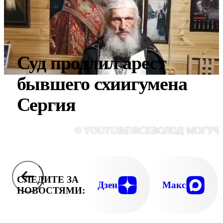
Суд продлил арест
бывшего схиигумена
Сергия
© YOUTUBE\ВСЕВОЛОД МОГУЧ
СЛЕДИТЕ ЗА
Дзен
Макс
НОВОСТЯМИ: