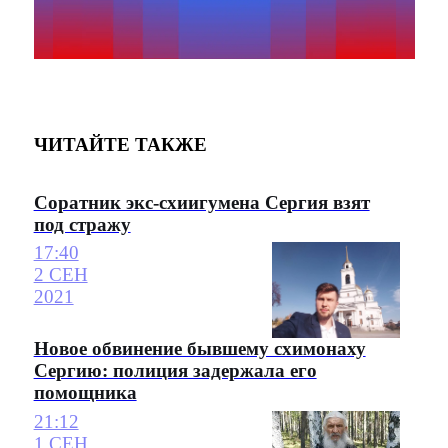
ЧИТАЙТЕ ТАКЖЕ
Соратник экс-схиигумена Сергия взят
под стражу
17:40
2 СЕН
2021
Новое обвинение бывшему схимонаху
Сергию: полиция задержала его
помощника
21:12
1 СЕН