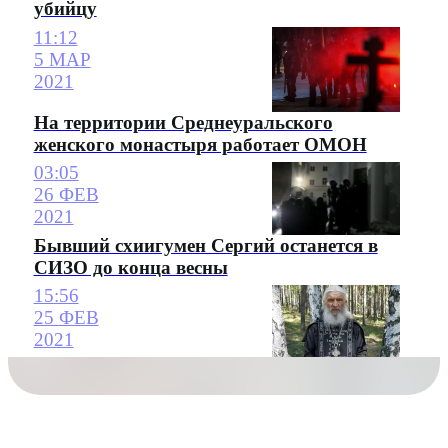
убийцу
11:12
5 МАР
2021
На территории Среднеуральского
женского монастыря работает ОМОН
03:05
26 ФЕВ
2021
Бывший схиигумен Сергий останется в
СИЗО до конца весны
15:56
25 ФЕВ
2021