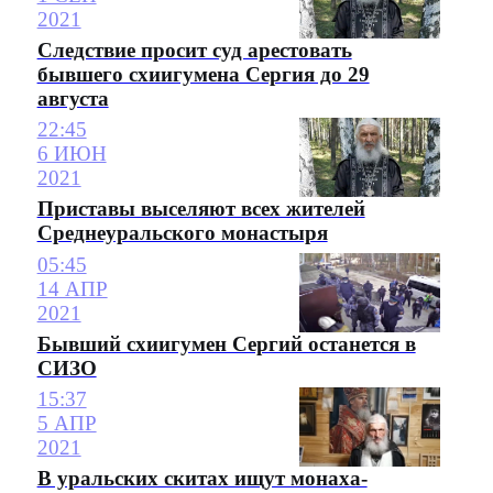
2021
Следствие просит суд арестовать
бывшего схиигумена Сергия до 29
августа
22:45
6 ИЮН
2021
Приставы выселяют всех жителей
Среднеуральского монастыря
05:45
14 АПР
2021
Бывший схиигумен Сергий останется в
СИЗО
15:37
5 АПР
2021
В уральских скитах ищут монаха-