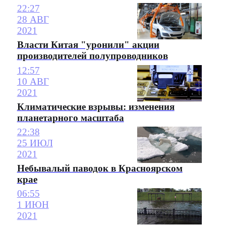
22:27
28 АВГ
2021
Власти Китая "уронили" акции
производителей полупроводников
12:57
10 АВГ
2021
Климатические взрывы: изменения
планетарного масштаба
22:38
25 ИЮЛ
2021
Небывалый паводок в Красноярском
крае
06:55
1 ИЮН
2021