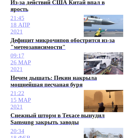
Из-за действий США Китай впал в
ярость
21:45
18 АПР
2021
Дефицит микрочипов обострится из-за
"метеозависимости"
09:17
26 МАР
2021
Нечем дышать: Пекин накрыла
мощнейшая песчаная буря
21:22
15 МАР
2021
Снежный шторм в Техасе вынудил
Samsung закрыть заводы
20:34
18 ФЕВ