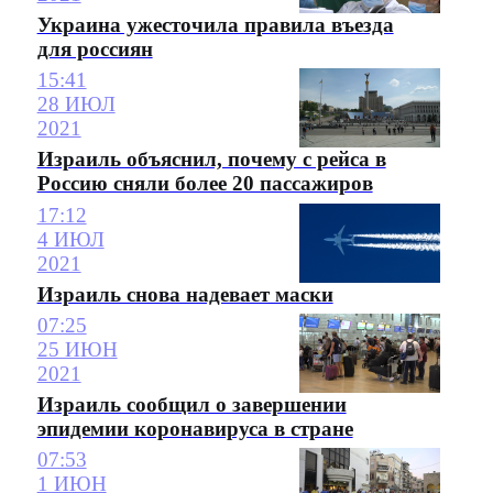
Украина ужесточила правила въезда
для россиян
15:41
28 ИЮЛ
2021
Израиль объяснил, почему с рейса в
Россию сняли более 20 пассажиров
17:12
4 ИЮЛ
2021
Израиль снова надевает маски
07:25
25 ИЮН
2021
Израиль сообщил о завершении
эпидемии коронавируса в стране
07:53
1 ИЮН