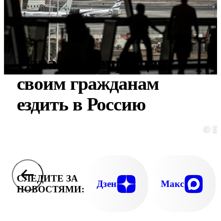
Израиль запрещает
своим гражданам
ездить в Россию
© E
СЛЕДИТЕ ЗА
Дзен
Макс
НОВОСТЯМИ: