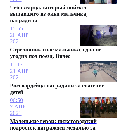
Чебоксарца, который поймал
выпавшего из окна мальчика,
наградили
15:55
26 АПР
2021
Стрелочник спас мальчика, едва не
угодив под поезд. Видео
11:17
21 АПР
2021
Росгвардейца наградили за спасение
детей
06:50
7 АПР
2021
Маленькие герои: нижегородский
подросток награжден медалью за