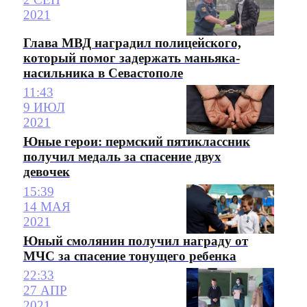
2021
Глава МВД наградил полицейского,
который помог задержать маньяка-
насильника в Севастополе
11:43
9 ИЮЛ
2021
Юные герои: пермский пятиклассник
получил медаль за спасение двух
девочек
15:39
14 МАЯ
2021
Юный смолянин получил награду от
МЧС за спасение тонущего ребенка
22:33
27 АПР
2021