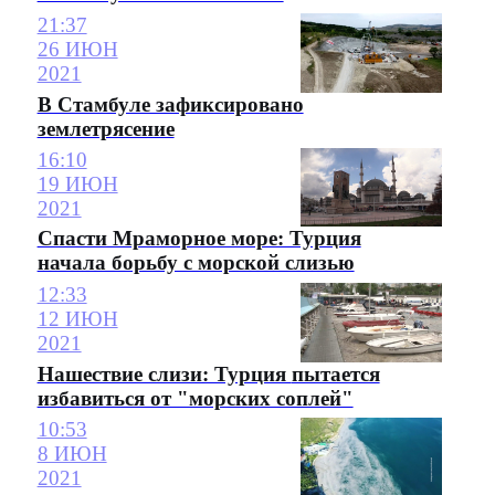
21:37
26 ИЮН
2021
В Стамбуле зафиксировано
землетрясение
16:10
19 ИЮН
2021
Спасти Мраморное море: Турция
начала борьбу с морской слизью
12:33
12 ИЮН
2021
Нашествие слизи: Турция пытается
избавиться от "морских соплей"
10:53
8 ИЮН
2021