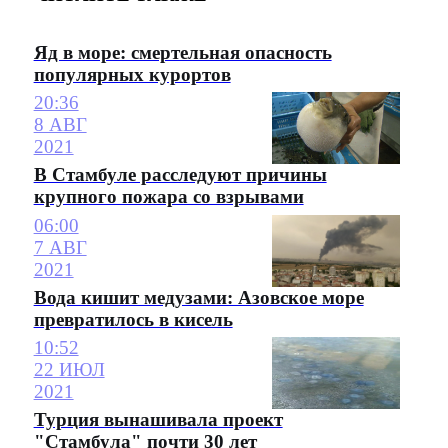
Яд в море: смертельная опасность
популярных курортов
20:36
8 АВГ
2021
В Стамбуле расследуют причины
крупного пожара со взрывами
06:00
7 АВГ
2021
Вода кишит медузами: Азовское море
превратилось в кисель
10:52
22 ИЮЛ
2021
Турция вынашивала проект
"Стамбула" почти 30 лет