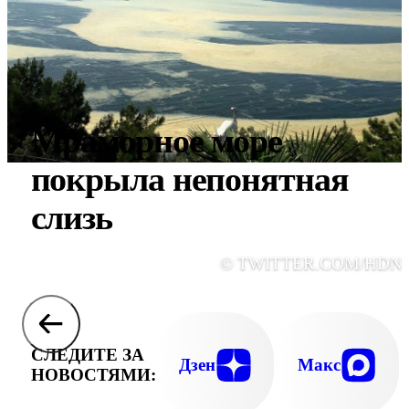
Мраморное море
покрыла непонятная
слизь
© TWITTER.COM/HDN
СЛЕДИТЕ ЗА
Дзен
Макс
НОВОСТЯМИ: