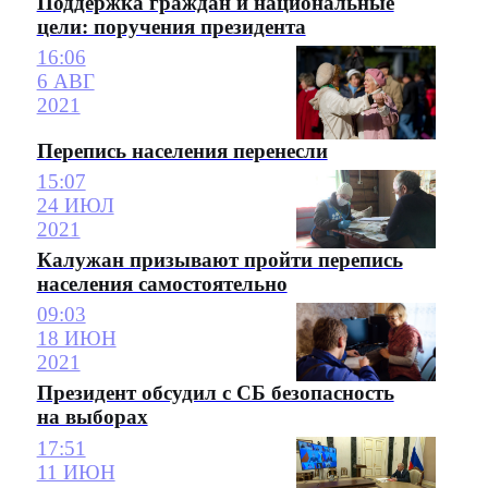
Поддержка граждан и национальные
цели: поручения президента
16:06
6 АВГ
2021
Перепись населения перенесли
15:07
24 ИЮЛ
2021
Калужан призывают пройти перепись
населения самостоятельно
09:03
18 ИЮН
2021
Президент обсудил с СБ безопасность
на выборах
17:51
11 ИЮН