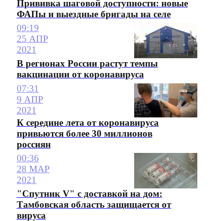
Прививка шаговой доступности: новые
ФАПы и выездные бригады на селе
09:19
25 АПР
2021
В регионах России растут темпы
вакцинации от коронавируса
07:31
9 АПР
2021
К середине лета от коронавируса
привьются более 30 миллионов
россиян
00:36
28 МАР
2021
"Спутник V" с доставкой на дом:
Тамбовская область защищается от
вируса