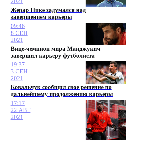
2021
Жерар Пике задумался над
завершением карьеры
09:46
8 СЕН
2021
Вице-чемпион мира Манджукич
завершил карьеру футболиста
19:37
3 СЕН
2021
Ковальчук сообщил свое решение по
дальнейшему продолжению карьеры
17:17
22 АВГ
2021