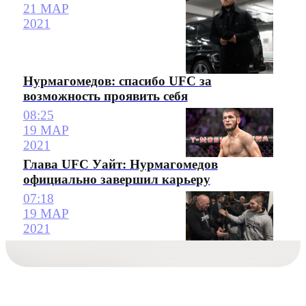
21 МАР
2021
Нурмагомедов: спасибо UFC за
возможность проявить себя
08:25
19 МАР
2021
Глава UFC Уайт: Нурмагомедов
официально завершил карьеру
07:18
19 МАР
2021