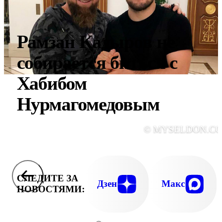
Рамзан Кадыров не
собирается биться с
Хабибом
Нурмагомедовым
© MYSELDON.C
СЛЕДИТЕ ЗА
Дзен
Макс
НОВОСТЯМИ: