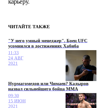
карьеру.
ЧИТАЙТЕ ТАКЖЕ
"У него умный менеджер". Боец UFC
усомнился в достижениях Хабиба
11:33
24 АВГ
2021
Нурмагомедов или Чимаев? Кадыров
назвал сильнейшего бойца ММА
09:30
15 ИЮН
2021