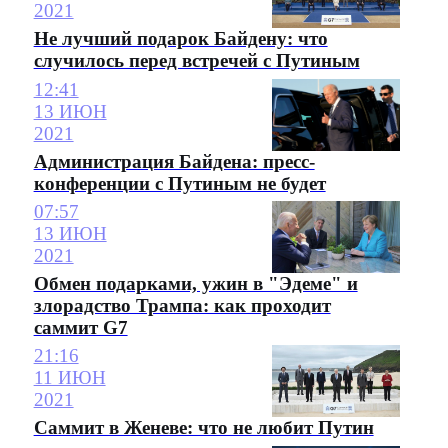
2021
Не лучший подарок Байдену: что
случилось перед встречей с Путиным
12:41
13 ИЮН
2021
Администрация Байдена: пресс-
конференции c Путиным не будет
07:57
13 ИЮН
2021
Обмен подарками, ужин в "Эдеме" и
злорадство Трампа: как проходит
саммит G7
21:16
11 ИЮН
2021
Саммит в Женеве: что не любит Путин