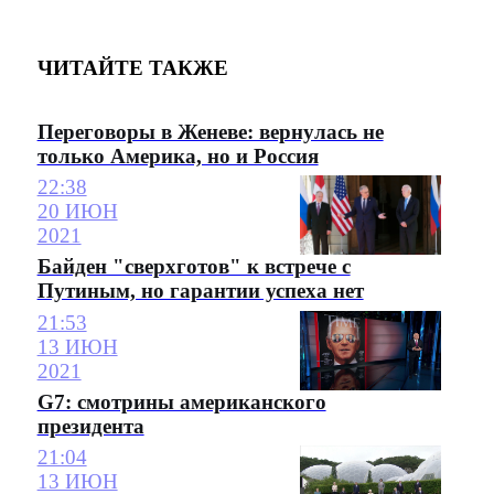
ЧИТАЙТЕ ТАКЖЕ
Переговоры в Женеве: вернулась не
только Америка, но и Россия
22:38
20 ИЮН
2021
Байден "сверхготов" к встрече с
Путиным, но гарантии успеха нет
21:53
13 ИЮН
2021
G7: смотрины американского
президента
21:04
13 ИЮН