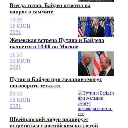
Всегда готов: Байден ответил на
вопрос о саммите
19:39
15 ИЮН
2021
Женевская встреча Путина и Байдена
начнется в 14:00 по Москве
11:57
15 ИЮН
2021
Путин и Байден при желании смогут
поговорить тет-а-тет
09:52
15 ИЮН
2021
Швейцарский лидер планирует
встретиться с российским коллегой