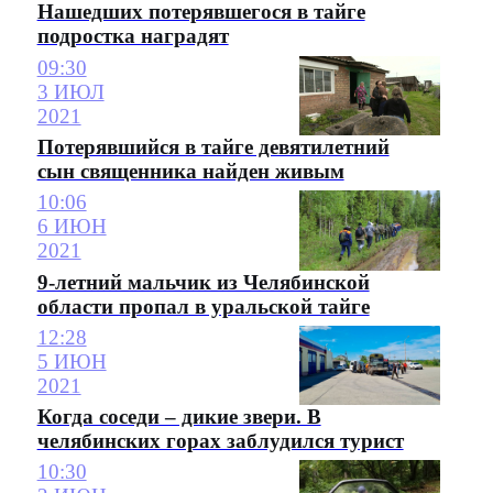
Нашедших потерявшегося в тайге
подростка наградят
09:30
3 ИЮЛ
2021
Потерявшийся в тайге девятилетний
сын священника найден живым
10:06
6 ИЮН
2021
9-летний мальчик из Челябинской
области пропал в уральской тайге
12:28
5 ИЮН
2021
Когда соседи – дикие звери. В
челябинских горах заблудился турист
10:30