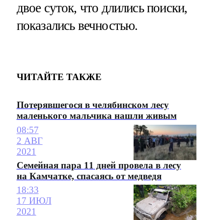
двое суток, что длились поиски,
показались вечностью.
ЧИТАЙТЕ ТАКЖЕ
Потерявшегося в челябинском лесу
маленького мальчика нашли живым
08:57
2 АВГ
2021
Семейная пара 11 дней провела в лесу
на Камчатке, спасаясь от медведя
18:33
17 ИЮЛ
2021