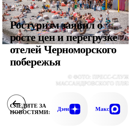
Ростуризм заявил о
росте цен и перегрузке
отелей Черноморского
побережья
© ФОТО: ПРЕСС-СЛУЖ
МАССАНДРОВСКОГО ПЛЯ
СЛЕДИТЕ ЗА
Дзен
Макс
НОВОСТЯМИ: