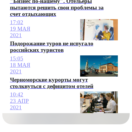
"Бизнес по-нашему". Отельеры
пытаются решить свои проблемы за
счет отдыхающих
17:02
19 МАЯ
2021
Подорожание туров не испугало
российских туристов
15:05
18 МАЯ
2021
Черноморские курорты могут
столкнуться с дефицитом отелей
10:42
23 АПР
2021