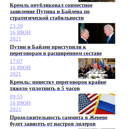
Кремль опубликовал совместное
заявление Путина и Байдена по
стратегической стабильности
23:20
16 ИЮН
2021
Путин и Байден приступили к
переговорам в расширенном составе
17:07
16 ИЮН
2021
Кремль: повестку переговоров крайне
тяжело уплотнить в 5 часов
09:55
16 ИЮН
2021
Продолжительность саммита в Женеве
будет зависеть от настроя лидеров