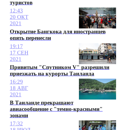
туристов
12:43
20 ОКТ
2021
Открытие Бангкока для иностранцев
опять перенесли
19:17
17 СЕН
2021
Привитым "Спутником V" разрешили
приезжать на курорты Таиланда
16:29
18 АВГ
2021
В Таиланде прекращают
авиасообщение с "темно-красными"
зонами
17:32
18 ИЮЛ