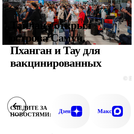
Таиланд открыл
острова Самуи,
Пханган и Тау для
вакцинированных
© E
СЛЕДИТЕ ЗА
Дзен
Макс
НОВОСТЯМИ: