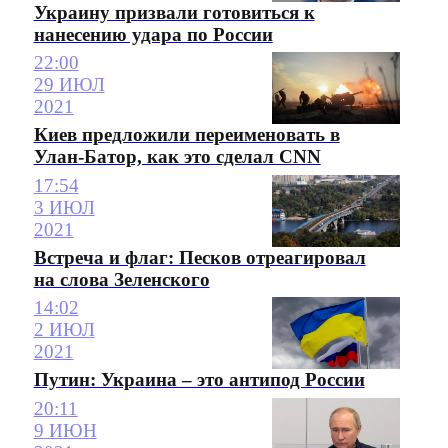
Украину призвали готовиться к
нанесению удара по России
22:00
29 ИЮЛ
2021
Киев предложили переименовать в
Улан-Батор, как это сделал CNN
17:54
3 ИЮЛ
2021
Встреча и флаг: Песков отреагировал
на слова Зеленского
14:02
2 ИЮЛ
2021
Путин: Украина – это антипод России
20:11
9 ИЮН