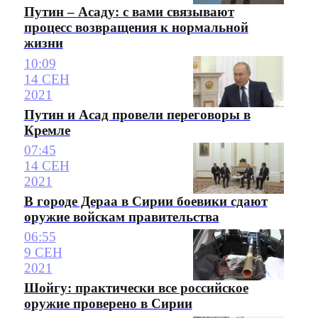
Путин – Асаду: с вами связывают
процесс возвращения к нормальной
жизни
10:09
14 СЕН
2021
Путин и Асад провели переговоры в
Кремле
07:45
14 СЕН
2021
В городе Дераа в Сирии боевики сдают
оружие войскам правительства
06:55
9 СЕН
2021
Шойгу: практически все российское
оружие проверено в Сирии