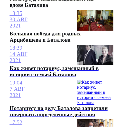
вдове Баталова
18:35
30 АВГ
2021
Большая победа для родных
Арцибашева и Баталова
18:39
14 АВГ
2021
Как живет нотариус, замешанный в
истории с семьей Баталова
19:04
7 АВГ
2021
Нотариусу по делу Баталова запретили
совершать определенные действия
17:52