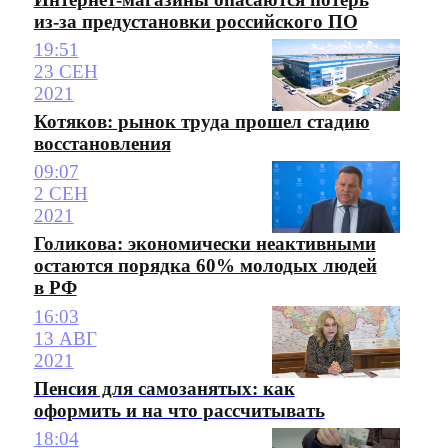
из-за предустановки российского ПО
19:51
23 СЕН
2021
Котяков: рынок труда прошел стадию
восстановления
09:07
2 СЕН
2021
Голикова: экономически неактивными
остаются порядка 60% молодых людей
в РФ
16:03
13 АВГ
2021
Пенсия для самозанятых: как
оформить и на что рассчитывать
18:04