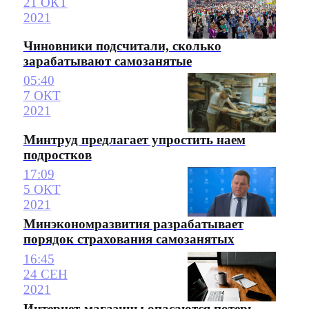
21 ОКТ
2021
Чиновники подсчитали, сколько
зарабатывают самозанятые
05:40
7 ОКТ
2021
Минтруд предлагает упростить наем
подростков
17:09
5 ОКТ
2021
Минэкономразвития разрабатывает
порядок страхования самозанятых
16:45
24 СЕН
2021
Интернет-магазины опасаются потерь