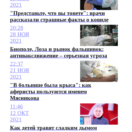
2021
"Представьте, что вы тонете": врачи
рассказали страшные факты о ковиде
20:28
28 НОЯ
2021
Биополе, Лоза и рынок фальшивок:
антиваксдвижение – серьезная угроза
22:37
21 НОЯ
2021
"В больнице была крыса": как
аферисты пользуются именем
Мясникова
11:46
12 ОКТ
2021
Как детей травят сладким дымом