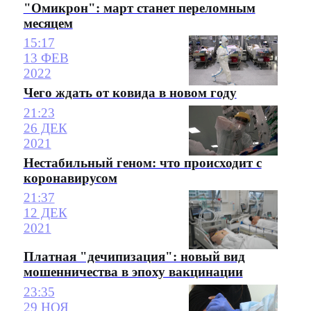
"Омикрон": март станет переломным
месяцем
15:17
13 ФЕВ
2022
Чего ждать от ковида в новом году
21:23
26 ДЕК
2021
Нестабильный геном: что происходит с
коронавирусом
21:37
12 ДЕК
2021
Платная "дечипизация": новый вид
мошенничества в эпоху вакцинации
23:35
29 НОЯ