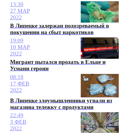
13:30
27 МАР
2022
В Липецке задержан подозреваемый в
покушении на сбыт наркотиков
19:09
10 МАР
2022
Мигрант пытался продать в Ельце и
Усмани героин
08:18
17 ФЕВ
2022
В Липецке злоумышленники угнали из
магазина тележку с продуктами
22:49
3 ФЕВ
2022