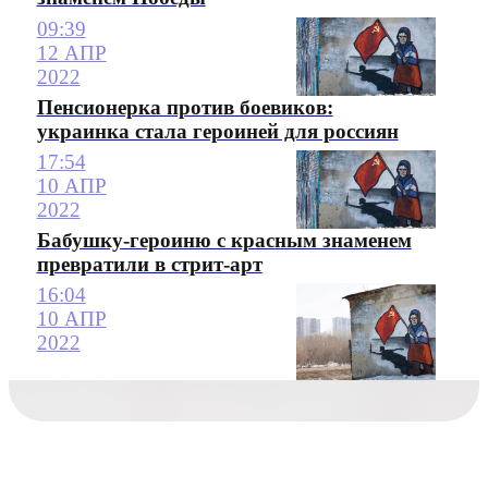
09:39
12 АПР
2022
Пенсионерка против боевиков:
украинка стала героиней для россиян
17:54
10 АПР
2022
Бабушку-героиню с красным знаменем
превратили в стрит-арт
16:04
10 АПР
2022