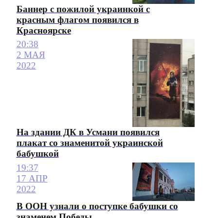
Баннер с пожилой украинкой с
красным флагом появился в
Красноярске
20:38
2 МАЯ
2022
На здании ДК в Усмани появился
плакат со знаменитой украинской
бабушкой
19:37
17 АПР
2022
В ООН узнали о поступке бабушки со
знаменем Победы