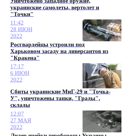
Уничтожено западное оружие,
украинские самолеты, вертолет и
"Точки"
11:42
28 ИЮН
2022
Росгвардейцы устроили под
Харьковом засаду на диверсантов из
"Кракена"
17:17
6 ИЮН
2022
Сбиты украинские МиГ-29 и "Точка-
У", уничтожены танки, "Грады",
склады
12:07
27 МАЯ
2022
Лидер ячейки теробороны Украины