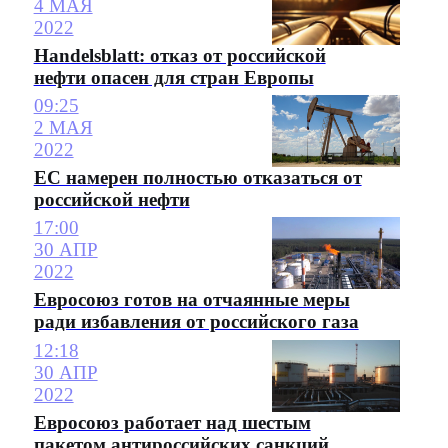
4 МАЯ
2022
Handelsblatt: отказ от российской
нефти опасен для стран Европы
09:25
2 МАЯ
2022
ЕС намерен полностью отказаться от
российской нефти
17:00
30 АПР
2022
Евросоюз готов на отчаянные меры
ради избавления от российского газа
12:18
30 АПР
2022
Евросоюз работает над шестым
пакетом антироссийских санкций