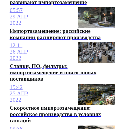
развивают импортозамещение
05:57
29 АПР
2022
Импортозамещение: российские
компании расширяют производства
12:11
26 АПР
2022
Станки, ПО, фильтры:
импортозамещение и поиск новых
поставщиков
15:42
25 АПР
2022
Скоростное импортозамещение:
российское производство в условиях
санкций
09:38