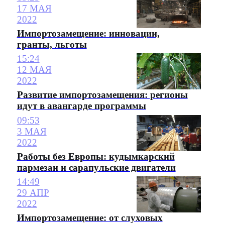
17 МАЯ
2022
Импортозамещение: инновации,
гранты, льготы
15:24
12 МАЯ
2022
Развитие импортозамещения: регионы
идут в авангарде программы
09:53
3 МАЯ
2022
Работы без Европы: кудымкарский
пармезан и сарапульские двигатели
14:49
29 АПР
2022
Импортозамещение: от слуховых