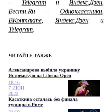
–
Telegram
и
Яндекс.Дзен
,
Вести.Ru –
Одноклассники
,
ВКонтакте
,
Яндекс.Дзен
и
Telegram
.
ЧИТАЙТЕ ТАКЖЕ
Александрова выбила украинку
Ястремскую на Libema Open
18:16
7 ИЮН
2022
Касаткина осталась без финала
турнира в Риме
21:19