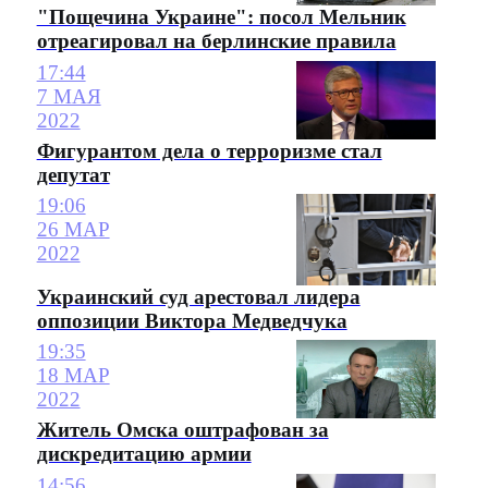
"Пощечина Украине": посол Мельник
отреагировал на берлинские правила
17:44
7 МАЯ
2022
Фигурантом дела о терроризме стал
депутат
19:06
26 МАР
2022
Украинский суд арестовал лидера
оппозиции Виктора Медведчука
19:35
18 МАР
2022
Житель Омска оштрафован за
дискредитацию армии
14:56