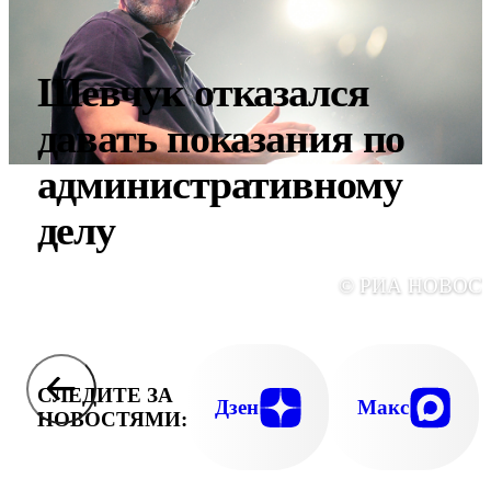
Шевчук отказался
давать показания по
административному
делу
© РИА НОВОС
СЛЕДИТЕ ЗА
Дзен
Макс
НОВОСТЯМИ: