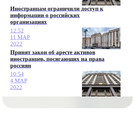
Иностранцам ограничили доступ к
информации о российских
организациях
12:52
11 МАР
2022
Принят закон об аресте активов
иностранцев, посягающих на права
россиян
10:54
4 МАР
2022