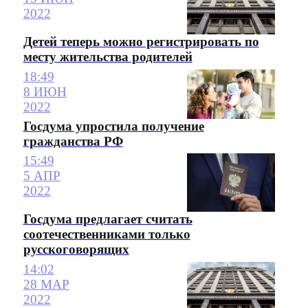
2022
Детей теперь можно регистрировать по
месту жительства родителей
18:49
8 ИЮН
2022
Госдума упростила получение
гражданства РФ
15:49
5 АПР
2022
Госдума предлагает считать
соотечественниками только
русскоговорящих
14:02
28 МАР
2022