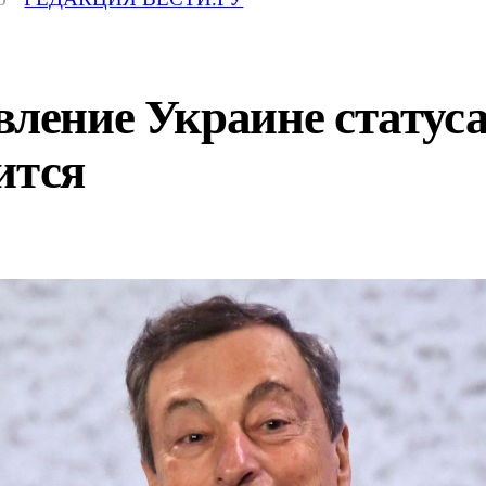
вление Украине статуса
ится