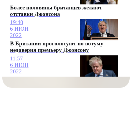
Более половины британцев желают
отставки Джонсона
19:40
6 ИЮН
2022
В Британии проголосуют по вотуму
недоверия премьеру Джонсону
11:57
6 ИЮН
2022