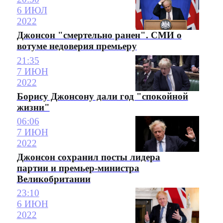
6 ИЮЛ
2022
Джонсон "смертельно ранен". СМИ о
вотуме недоверия премьеру
21:35
7 ИЮН
2022
Борису Джонсону дали год "спокойной
жизни"
06:06
7 ИЮН
2022
Джонсон сохранил посты лидера
партии и премьер-министра
Великобритании
23:10
6 ИЮН
2022