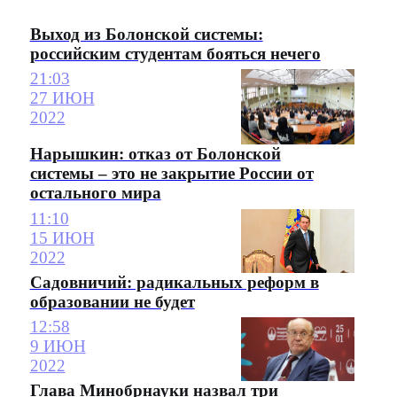
Выход из Болонской системы:
российским студентам бояться нечего
21:03
27 ИЮН
2022
Нарышкин: отказ от Болонской
системы – это не закрытие России от
остального мира
11:10
15 ИЮН
2022
Садовничий: радикальных реформ в
образовании не будет
12:58
9 ИЮН
2022
Глава Минобрнауки назвал три