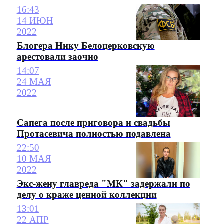
16:43
14 ИЮН
2022
Блогера Нику Белоцерковскую
арестовали заочно
14:07
24 МАЯ
2022
Сапега после приговора и свадьбы
Протасевича полностью подавлена
22:50
10 МАЯ
2022
Экс-жену главреда "МК" задержали по
делу о краже ценной коллекции
13:01
22 АПР