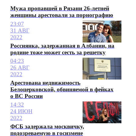
Мужа пропавшей в Рязани 26-летней
женщины арестовали за порнографию
23:07
31 АВГ
2022
Россиянка, задержанная в Албании, на
родине тоже может сесть за решетку
04:23
26 АВГ
2022
Арестована недвижимость
Белоцерковской, обвиняемой в фейках
о ВС России
14:32
24 ИЮН
2022
ФСБ задержала москвичку,
подозреваемую в госизмене