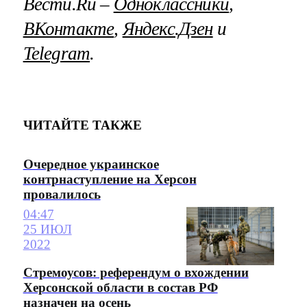
Вести.Ru –
Одноклассники
,
ВКонтакте
,
Яндекс.Дзен
и
Telegram
.
ЧИТАЙТЕ ТАКЖЕ
Очередное украинское
контрнаступление на Херсон
провалилось
04:47
25 ИЮЛ
2022
Стремоусов: референдум о вхождении
Херсонской области в состав РФ
назначен на осень