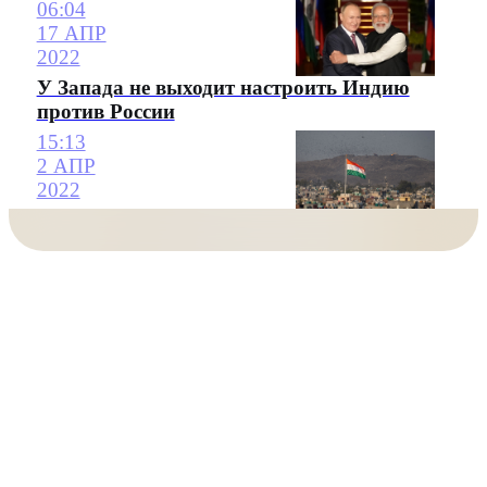
06:04
17 АПР
2022
У Запада не выходит настроить Индию
против России
15:13
2 АПР
2022