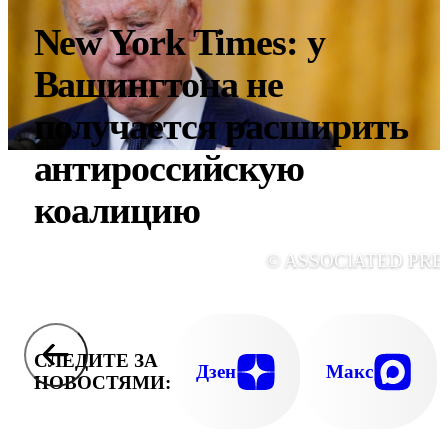
New York Times: у
Вашингтона не
получается расширить
антироссийскую
коалицию
© ASSOCIATED PRE
СЛЕДИТЕ ЗА
Дзен
Макс
НОВОСТЯМИ: