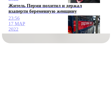
Житель Перми похитил и держал
взаперти беременную женщину
23:56
17 МАР
2022