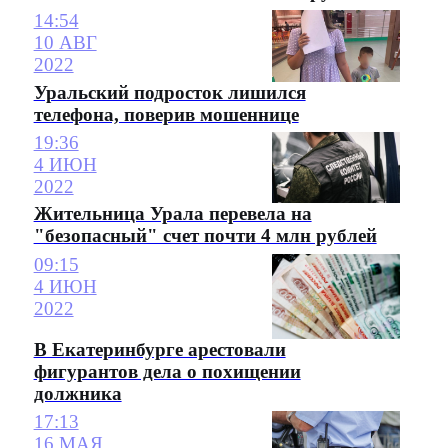
14:54
10 АВГ
2022
Уральский подросток лишился
телефона, поверив мошеннице
19:36
4 ИЮН
2022
Жительница Урала перевела на
"безопасный" счет почти 4 млн рублей
09:15
4 ИЮН
2022
В Екатеринбурге арестовали
фигурантов дела о похищении
должника
17:13
16 МАЯ