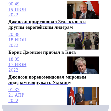
00:49
19 ИЮН
2022
Джонсон приревновал Зеленского к
другим европейским лидерам
20:38
18 ИЮН
2022
Борис Джонсон прибыл в Киев
18:05
17 ИЮН
2022
Джонсон порекомендовал мировым
лидерам вооружать Украину
01:37
21 АПР
2022