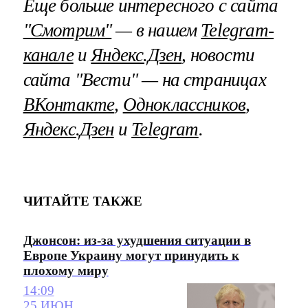
Еще больше интересного с сайта
"Смотрим"
— в нашем
Telegram-
канале
и
Яндекс.Дзен
, новости
сайта "Вести" — на страницах
ВКонтакте
,
Одноклассников
,
Яндекс.Дзен
и
Telegram
.
ЧИТАЙТЕ ТАКЖЕ
Джонсон: из-за ухудшения ситуации в
Европе Украину могут принудить к
плохому миру
14:09
25 ИЮН