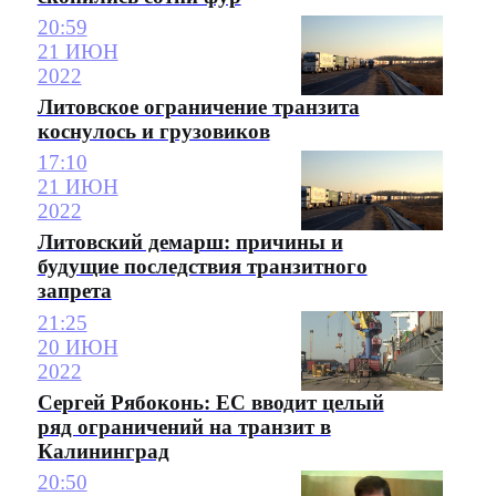
20:59
21 ИЮН
2022
Литовское ограничение транзита
коснулось и грузовиков
17:10
21 ИЮН
2022
Литовский демарш: причины и
будущие последствия транзитного
запрета
21:25
20 ИЮН
2022
Сергей Рябоконь: ЕС вводит целый
ряд ограничений на транзит в
Калининград
20:50