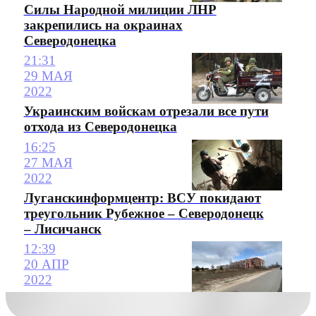
Силы Народной милиции ЛНР
закрепились на окраинах
Северодонецка
21:31
29 МАЯ
2022
Украинским войскам отрезали все пути
отхода из Северодонецка
16:25
27 МАЯ
2022
Луганскинформцентр: ВСУ покидают
треугольник Рубежное – Северодонецк
– Лисичанск
12:39
20 АПР
2022