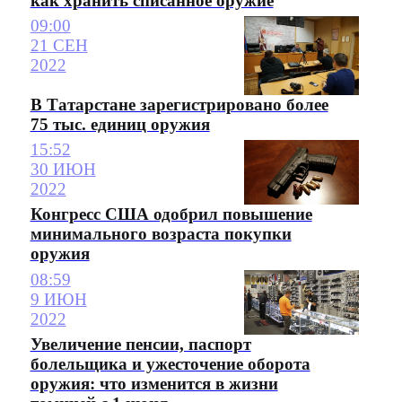
как хранить списанное оружие
09:00
21 СЕН
2022
В Татарстане зарегистрировано более
75 тыс. единиц оружия
15:52
30 ИЮН
2022
Конгресс США одобрил повышение
минимального возраста покупки
оружия
08:59
9 ИЮН
2022
Увеличение пенсии, паспорт
болельщика и ужесточение оборота
оружия: что изменится в жизни