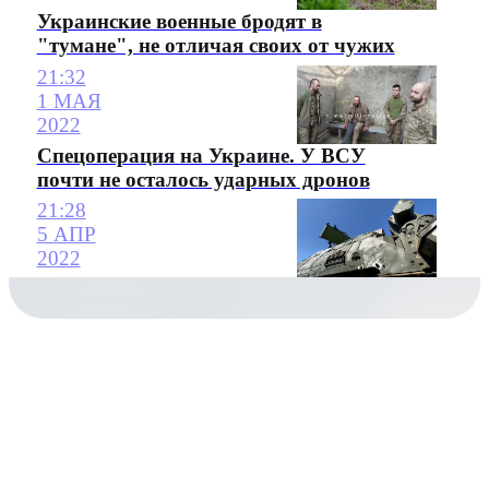
Украинские военные бродят в
"тумане", не отличая своих от чужих
21:32
1 МАЯ
2022
Спецоперация на Украине. У ВСУ
почти не осталось ударных дронов
21:28
5 АПР
2022