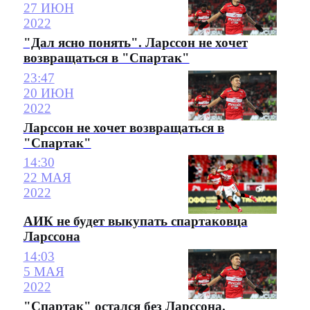
27 ИЮН
2022
"Дал ясно понять". Ларссон не хочет
возвращаться в "Спартак"
23:47
20 ИЮН
2022
Ларссон не хочет возвращаться в
"Спартак"
14:30
22 МАЯ
2022
АИК не будет выкупать спартаковца
Ларссона
14:03
5 МАЯ
2022
"Спартак" остался без Ларссона.