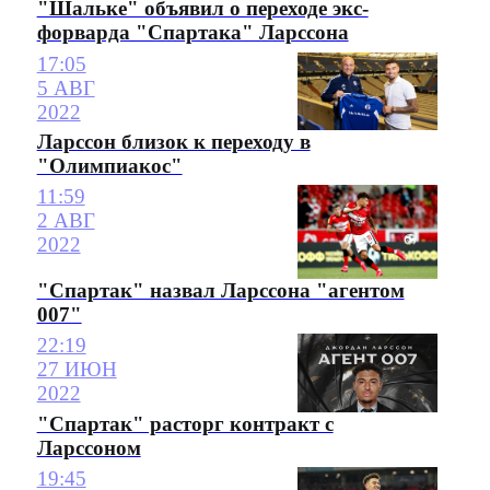
"Шальке" объявил о переходе экс-
форварда "Спартака" Ларссона
17:05
5 АВГ
2022
Ларссон близок к переходу в
"Олимпиакос"
11:59
2 АВГ
2022
"Спартак" назвал Ларссона "агентом
007"
22:19
27 ИЮН
2022
"Спартак" расторг контракт с
Ларссоном
19:45