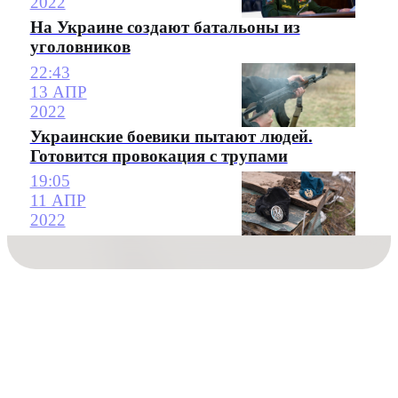
2022
На Украине создают батальоны из
уголовников
22:43
13 АПР
2022
Украинские боевики пытают людей.
Готовится провокация с трупами
19:05
11 АПР
2022