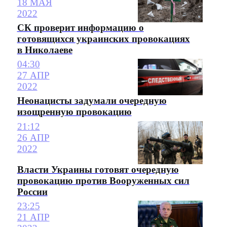
18 МАЯ
2022
СК проверит информацию о
готовящихся украинских провокациях
в Николаеве
04:30
27 АПР
2022
Неонацисты задумали очередную
изощренную провокацию
21:12
26 АПР
2022
Власти Украины готовят очередную
провокацию против Вооруженных сил
России
23:25
21 АПР