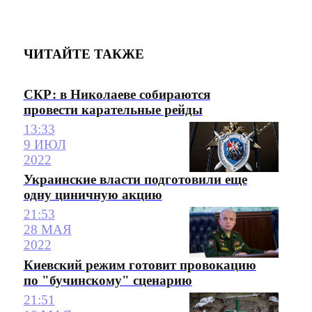
ЧИТАЙТЕ ТАКЖЕ
СКР: в Николаеве собираются
провести карательные рейды
13:33
9 ИЮЛ
2022
Украинские власти подготовили еще
одну циничную акцию
21:53
28 МАЯ
2022
Киевский режим готовит провокацию
по "бучинскому" сценарию
21:51