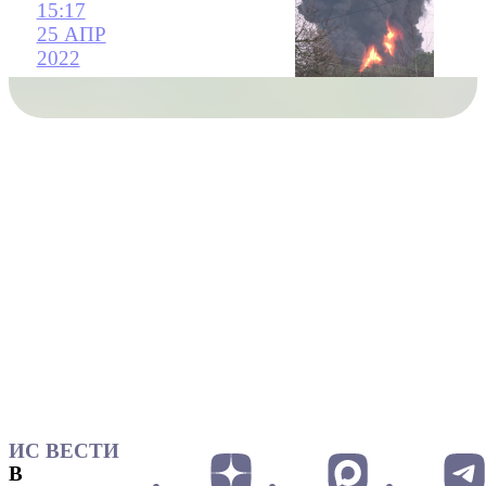
15:17
25 АПР
2022
ИС ВЕСТИ
В