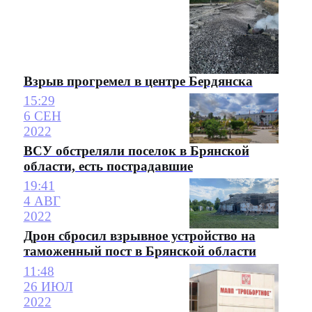
Взрыв прогремел в центре Бердянска
15:29
6 СЕН
2022
ВСУ обстреляли поселок в Брянской
области, есть пострадавшие
19:41
4 АВГ
2022
Дрон сбросил взрывное устройство на
таможенный пост в Брянской области
11:48
26 ИЮЛ
2022