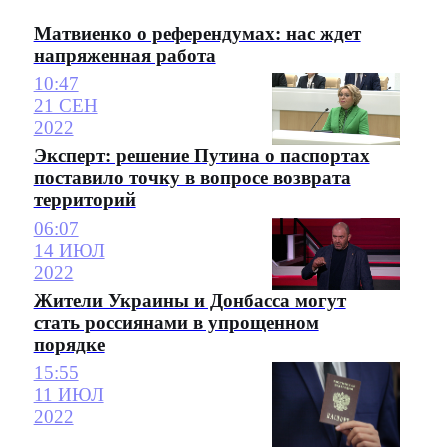
Матвиенко о референдумах: нас ждет
напряженная работа
10:47
21 СЕН
2022
Эксперт: решение Путина о паспортах
поставило точку в вопросе возврата
территорий
06:07
14 ИЮЛ
2022
Жители Украины и Донбасса могут
стать россиянами в упрощенном
порядке
15:55
11 ИЮЛ
2022