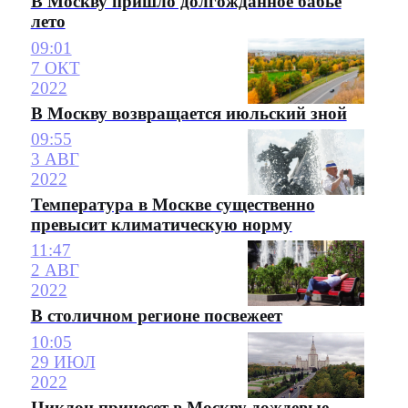
В Москву пришло долгожданное бабье
лето
09:01
7 ОКТ
2022
В Москву возвращается июльский зной
09:55
3 АВГ
2022
Температура в Москве существенно
превысит климатическую норму
11:47
2 АВГ
2022
В столичном регионе посвежеет
10:05
29 ИЮЛ
2022
Циклон принесет в Москву дождевые