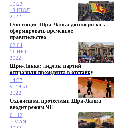
10:23
13 ИЮЛ
2022
Оппозиция Шри-Ланки договорилась
сформировать временное
правительство
02:04
11 ИЮЛ
2022
Шри-Ланка: лидеры партий
отправили президента в отставку
14:37
9 ИЮЛ
2022
Охваченная протестами Шри-Ланка
вводит режим ЧП
01:12
7 МАЯ
2022