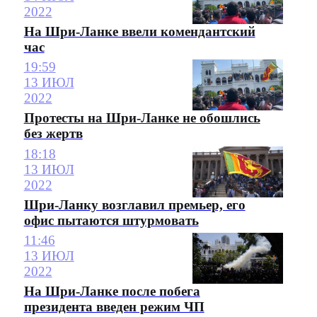
2022
На Шри-Ланке ввели комендантский
час
19:59
13 ИЮЛ
2022
Протесты на Шри-Ланке не обошлись
без жертв
18:18
13 ИЮЛ
2022
Шри-Ланку возглавил премьер, его
офис пытаются штурмовать
11:46
13 ИЮЛ
2022
На Шри-Ланке после побега
президента введен режим ЧП